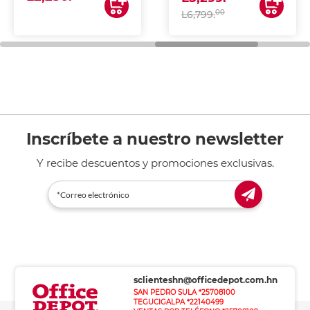
00
L6,799.
Inscríbete a nuestro newsletter
Y recibe descuentos y promociones exclusivas.
sclienteshn@officedepot.com.hn
SAN PEDRO SULA *25708100
TEGUCIGALPA *22140499