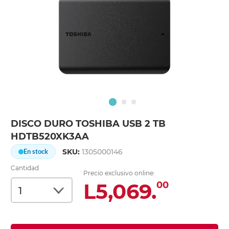
DISCO DURO TOSHIBA USB 2 TB
HDTB520XK3AA
SKU:
1305000146
En stock
Cantidad
Precio exclusivo online:
L5,069.
00