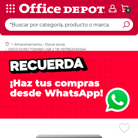
0
Ingresar Codigo Pos
Almacenamiento
Discos duros
DISCO DURO TOSHIBA USB 2 TB HDTB520XK3AA