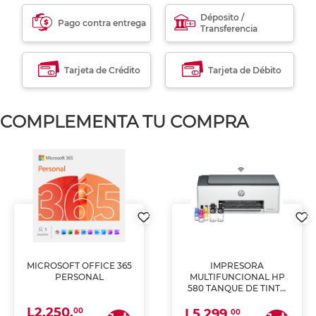
Déposito /
Pago contra entrega
Transferencia
Tarjeta de Crédito
Tarjeta de Débito
COMPLEMENTA TU COMPRA
MICROSOFT OFFICE 365
IMPRESORA
PERSONAL
MULTIFUNCIONAL HP
580 TANQUE DE TINTA
(IMPRIME, COPIA Y
L2,250.
ESCANEA)
00
L5,299.
00