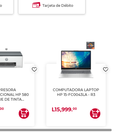
to
Tarjeta de Débito
PRESORA
COMPUTADORA LAPTOP
CIONAL HP 580
HP 15-FC0043LA - R3
E DE TINTA
ME, COPIA Y
L15,999.
CANEA)
00
00