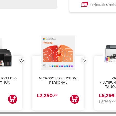
Tarjeta de Crédi
SON L1250
MICROSOFT OFFICE 365
IM
TINUA
PERSONAL
MULTIFUN
TANQU
(IMPRI
L2,250.
L5,299.
ES
00
00
L6,799.