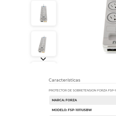
Etiquetas i
Refuerzos 
Características
PROTECTOR DE SOBRETENSION FORZA FSP-
MARCA: FORZA
MODELO: FSP-1011USBW