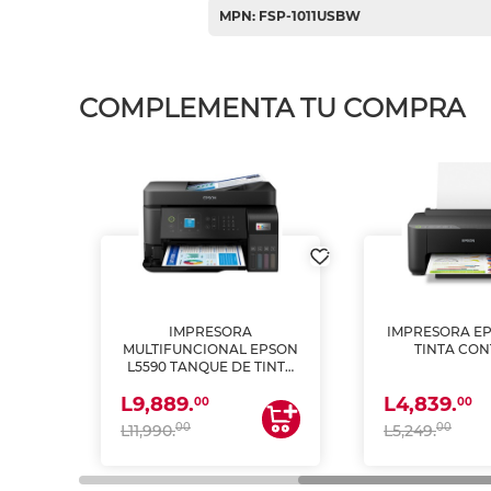
MPN: FSP-1011USBW
COMPLEMENTA TU COMPRA
IMPRESORA
IMPRESORA EP
PSON
MULTIFUNCIONAL EPSON
TINTA CON
INTA
L5590 TANQUE DE TINTA
 Y
(IMPRIME, COPIA Y
L9,889.
L4,839.
ESCANEA)
00
00
00
00
L11,990.
L5,249.