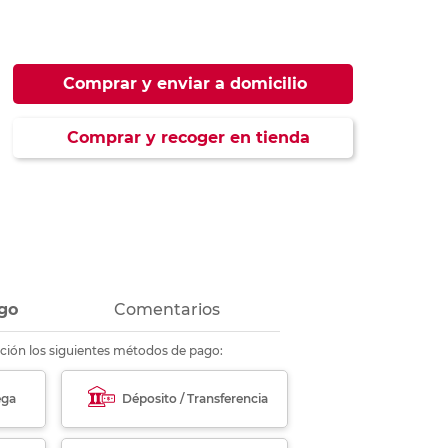
ás
ás
ás
ás
Comprar y enviar a domicilio
Comprar y recoger en tienda
go
Comentarios
ción los siguientes métodos de pago:
ega
Déposito / Transferencia