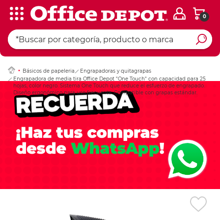
0
Ingresar Codigo Pos
Básicos de papeleria
Engrapadoras y quitagrapas
Engrapadora de media tira Office Depot "One Touch" con capacidad para 25
hojas, color negro. Sistema One Touch que reduce el esfuerzo de engrapado.
Diseño ergonómico para uso frecuente. Compatible con grapas estándar.