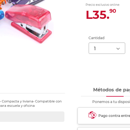
nkjet y láser
Ver más
Ver más
Ver más
Ver m
Ver m
Ver m
Ver m
Precio exclusivo online:
para carpeta
L35.
90
Ver más
Cantidad
Métodos de pa
a• Compacta y liviana• Compatible con
Ponemos a tu disposi
para escuela y oficina
Pago contra entr