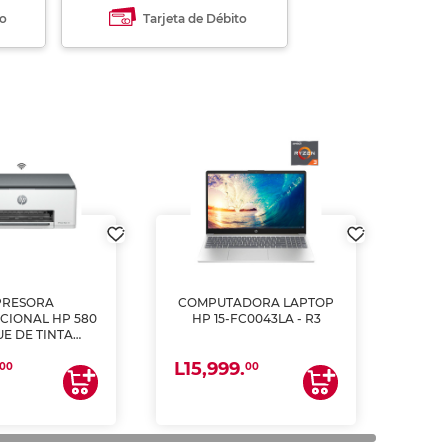
to
Tarjeta de Débito
PRESORA
COMPUTADORA LAPTOP
CIONAL HP 580
HP 15-FC0043LA - R3
E DE TINTA
ME, COPIA Y
L15,999.
CANEA)
00
00