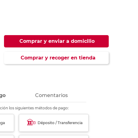
ás
ás
ás
ás
Comprar y enviar a domicilio
Comprar y recoger en tienda
go
Comentarios
ción los siguientes métodos de pago:
ega
Déposito / Transferencia