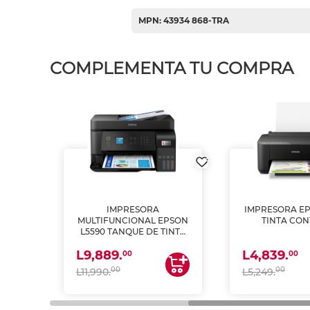
MPN: 43934 868-TRA
COMPLEMENTA TU COMPRA
IMPRESORA
IMPRESORA EP
PSON
MULTIFUNCIONAL EPSON
TINTA CON
INTA
L5590 TANQUE DE TINTA
 Y
(IMPRIME, COPIA Y
L9,889.
L4,839.
ESCANEA)
00
00
00
00
L11,990.
L5,249.