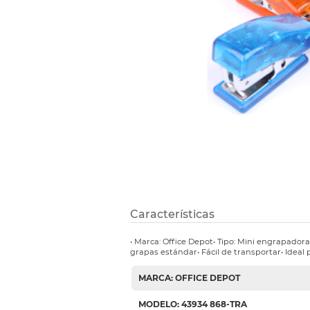
Etiquetas i
Refuerzos 
Características
• Marca: Office Depot• Tipo: Mini engrapador
grapas estándar• Fácil de transportar• Ideal 
MARCA: OFFICE DEPOT
MODELO: 43934 868-TRA