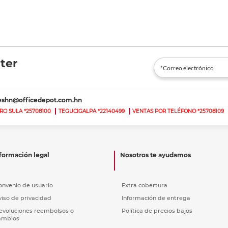
ter
teshn@officedepot.com.hn
RO SULA *25708100
TEGUCIGALPA *22140499
VENTAS POR TELÉFONO *25708109
formación legal
Nosotros te ayudamos
onvenio de usuario
Extra cobertura
viso de privacidad
Información de entrega
evoluciones reembolsos o
Política de precios bajos
ambios