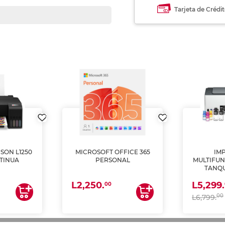
Tarjeta de Crédi
SON L1250
MICROSOFT OFFICE 365
IM
TINUA
PERSONAL
MULTIFUN
TANQU
(IMPRI
L2,250.
L5,299.
ES
00
00
L6,799.