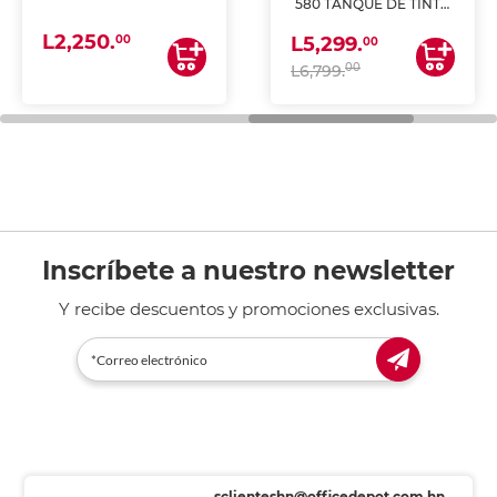
580 TANQUE DE TINTA
(IMPRIME, COPIA Y
L2,250.
ESCANEA)
00
L5,299.
00
00
L6,799.
Inscríbete a nuestro newsletter
Y recibe descuentos y promociones exclusivas.
sclienteshn@officedepot.com.hn