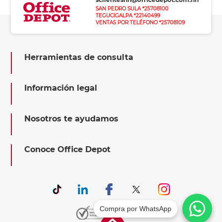
SAN PEDRO SULA *25708100
TEGUCIGALPA *22140499
VENTAS POR TELÉFONO *25708109
Herramientas de consulta
Información legal
Nosotros te ayudamos
Conoce Office Depot
Compra por WhatsApp