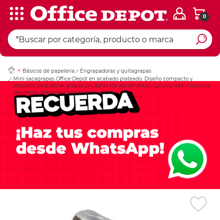
0
Ingresar Codigo Pos
Básicos de papeleria
Engrapadoras y quitagrapas
Mini sacagrapas Office Depot en acabado plateado. Diseño compacto y
elegante para retirar grapas sin dañar los documentos. Construcción metálica
resistente. Ideal para escritorio de oficina.