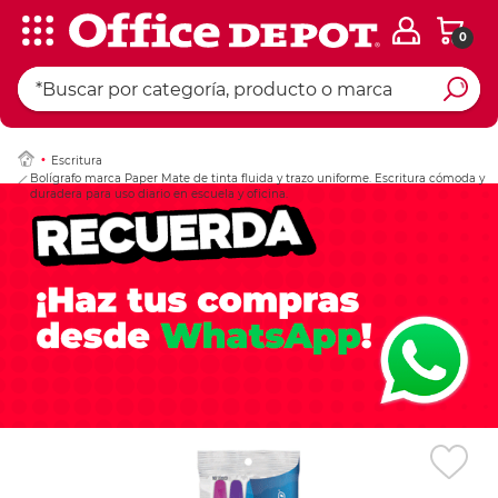
0
Ingresar Codigo Pos
Escritura
Bolígrafo marca Paper Mate de tinta fluida y trazo uniforme. Escritura cómoda y
duradera para uso diario en escuela y oficina.