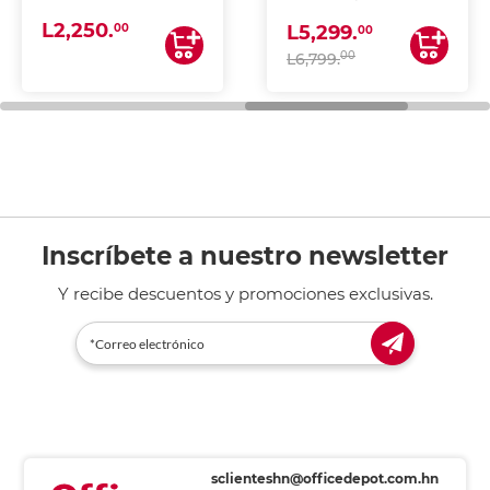
(IMPRIME, COPIA Y
L2,250.
ESCANEA)
00
L5,299.
00
00
L6,799.
Inscríbete a nuestro newsletter
Y recibe descuentos y promociones exclusivas.
sclienteshn@officedepot.com.hn