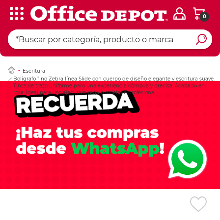
0
Ingresar Codigo Pos
Escritura
Bolígrafo fino Zebra línea Slide con cuerpo de diseño elegante y escritura suave.
Tinta de trazo uniforme para una experiencia cómoda y precisa. Acabado en
rosa. Ideal para uso ejecutivo, regalo o detalle profesional.