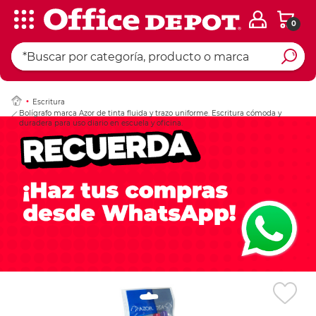
0
Ingresar Codigo Pos
Escritura
Bolígrafo marca Azor de tinta fluida y trazo uniforme. Escritura cómoda y
duradera para uso diario en escuela y oficina.