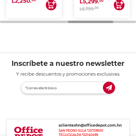
L2,250.
ESCANEA)
00
L5,299.
00
00
L6,799.
Inscríbete a nuestro newsletter
Y recibe descuentos y promociones exclusivas.
sclienteshn@officedepot.com.hn
SAN PEDRO SULA *25708100
TEGUCIGALPA *22140499