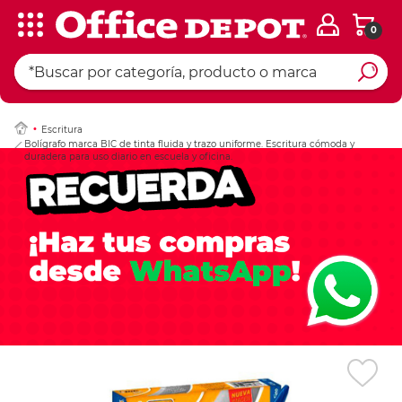
0
Ingresar Codigo Pos
Escritura
Bolígrafo marca BIC de tinta fluida y trazo uniforme. Escritura cómoda y
duradera para uso diario en escuela y oficina.