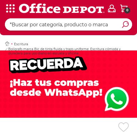
0
Ingresar Codigo Pos
Escritura
Bolígrafo marca Bic de tinta fluida y trazo uniforme. Escritura cómoda y
duradera para uso diario en escuela y oficina.