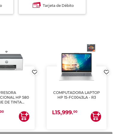
to
Tarjeta de Débito
PRESORA
COMPUTADORA LAPTOP
CIONAL HP 580
HP 15-FC0043LA - R3
E DE TINTA
ME, COPIA Y
L15,999.
CANEA)
00
00