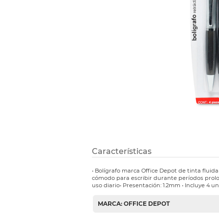
Etiquetas i
Refuerzos 
Características
• Bolígrafo marca Office Depot de tinta fluid
cómodo para escribir durante períodos prolon
uso diario• Presentación: 1.2mm • Incluye 4 u
MARCA: OFFICE DEPOT