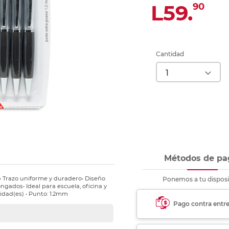
nkjet y láser
L59.
90
Ver más
Ver más
Ver más
Ver m
Ver m
Ver m
Ver m
para carpeta
Ver más
Cantidad
Métodos de pa
a• Trazo uniforme y duradero• Diseño
Ponemos a tu disposi
gados• Ideal para escuela, oficina y
nidad(es) • Punto: 1.2mm
Pago contra entr