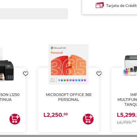
Tarjeta de Crédi
SON L1250
MICROSOFT OFFICE 365
IM
TINUA
PERSONAL
MULTIFUN
TANQU
(IMPRI
L2,250.
L5,299.
ES
00
00
L6,799.