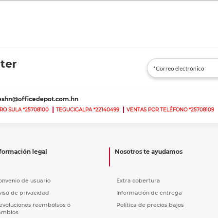
ter
teshn@officedepot.com.hn
RO SULA *25708100
TEGUCIGALPA *22140499
VENTAS POR TELÉFONO *25708109
formación legal
Nosotros te ayudamos
onvenio de usuario
Extra cobertura
viso de privacidad
Información de entrega
evoluciones reembolsos o
Política de precios bajos
ambios