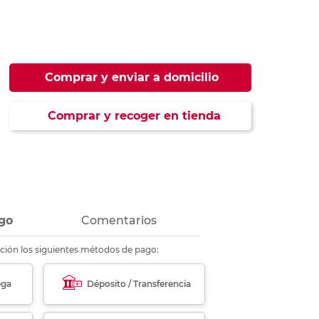
ás
ás
ás
ás
Comprar y enviar a domicilio
Comprar y recoger en tienda
go
Comentarios
ción los siguientes métodos de pago:
ega
Déposito / Transferencia