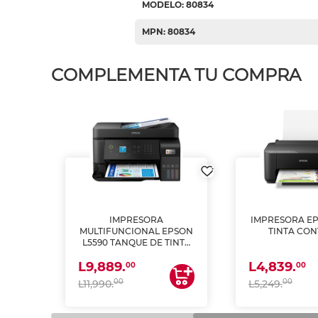
MODELO: 80834
MPN: 80834
COMPLEMENTA TU COMPRA
IMPRESORA
IMPRESORA EP
PSON
MULTIFUNCIONAL EPSON
TINTA CON
INTA
L5590 TANQUE DE TINTA
 Y
(IMPRIME, COPIA Y
L9,889.
L4,839.
ESCANEA)
00
00
00
00
L11,990.
L5,249.