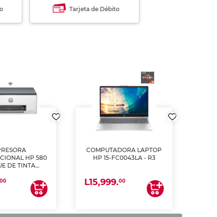
to
Tarjeta de Débito
PRESORA
COMPUTADORA LAPTOP
CIONAL HP 580
HP 15-FC0043LA - R3
E DE TINTA
ME, COPIA Y
L15,999.
CANEA)
00
00