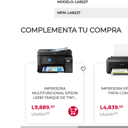
MODELO: LA8227
MPN: LA8227
COMPLEMENTA TU COMPRA
IMPRESORA
IMPRESORA EP
PSON
MULTIFUNCIONAL EPSON
TINTA CON
INTA
L5590 TANQUE DE TINTA
 Y
(IMPRIME, COPIA Y
L9,889.
L4,839.
ESCANEA)
00
00
00
00
L11,990.
L5,249.