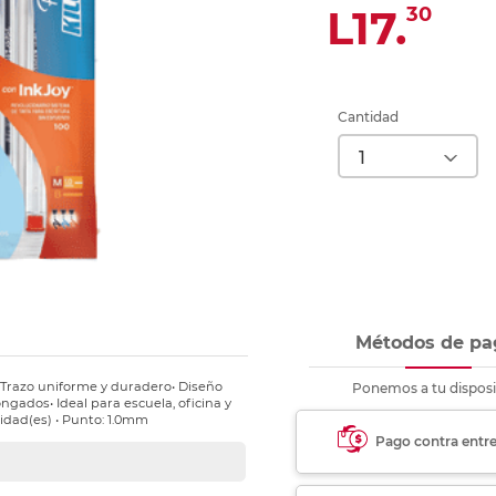
nkjet y láser
L17.
30
Ver más
Ver más
Ver más
Ver m
Ver m
Ver m
Ver m
para carpeta
Ver más
Cantidad
Métodos de pa
• Trazo uniforme y duradero• Diseño
Ponemos a tu disposi
gados• Ideal para escuela, oficina y
nidad(es) • Punto: 1.0mm
Pago contra entr