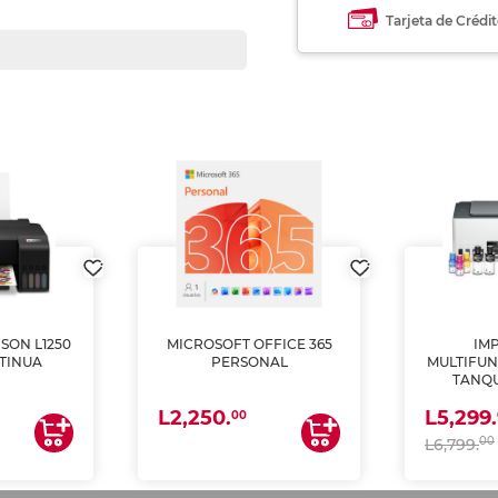
Tarjeta de Crédi
SON L1250
MICROSOFT OFFICE 365
IM
TINUA
PERSONAL
MULTIFUN
TANQU
(IMPRI
L2,250.
L5,299.
ES
00
00
L6,799.