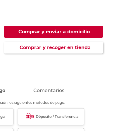
ás
ás
ás
ás
Comprar y enviar a domicilio
Comprar y recoger en tienda
go
Comentarios
ción los siguientes métodos de pago:
ega
Déposito / Transferencia