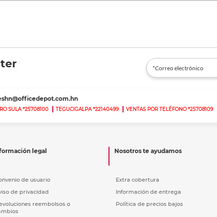
ter
teshn@officedepot.com.hn
RO SULA *25708100
TEGUCIGALPA *22140499
VENTAS POR TELÉFONO *25708109
formación legal
Nosotros te ayudamos
onvenio de usuario
Extra cobertura
viso de privacidad
Información de entrega
evoluciones reembolsos o
Política de precios bajos
ambios