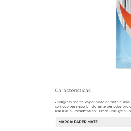
Etiquetas i
Refuerzos 
Características
• Bolígrafo marca Paper Mate de tinta fluida
cómodo para escribir durante períodos prolon
uso diario• Presentación: 1.0mm • Incluye 3 u
MARCA: PAPER MATE