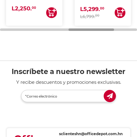
(IMPRIME, COPIA Y
L2,250.
ESCANEA)
00
L5,299.
00
00
L6,799.
Inscríbete a nuestro newsletter
Y recibe descuentos y promociones exclusivas.
sclienteshn@officedepot.com.hn