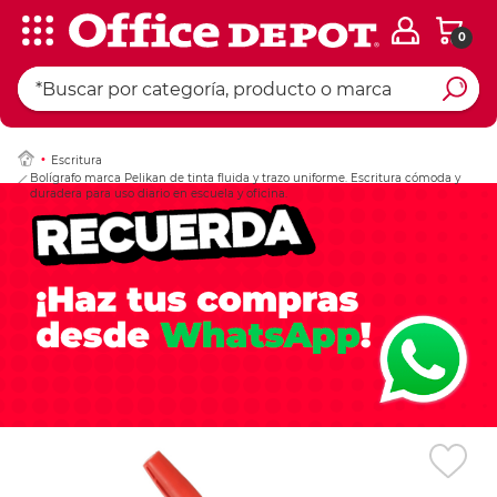
0
Ingresar Codigo Pos
Escritura
Bolígrafo marca Pelikan de tinta fluida y trazo uniforme. Escritura cómoda y
duradera para uso diario en escuela y oficina.