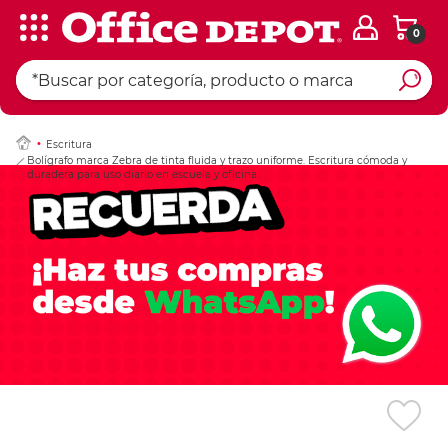
0
Ingresar Codigo Pos
Escritura
Bolígrafo marca Zebra de tinta fluida y trazo uniforme. Escritura cómoda y
duradera para uso diario en escuela y oficina.