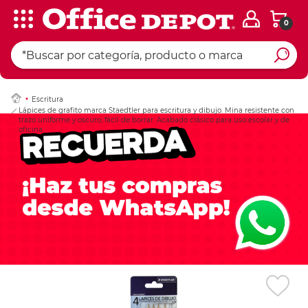
0
Ingresar Codigo Pos
Escritura
Lápices de grafito marca Staedtler para escritura y dibujo. Mina resistente con
trazo uniforme y oscuro, fácil de borrar. Acabado clásico para uso escolar y de
oficina.