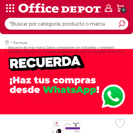
0
Ingresar Codigo Pos
Escritura
Repuesto de tinta marca Zebra compatible con bolígrafos y rollerballs
originales. Mantén tu instrumento favorito con la misma calidad de escritura.