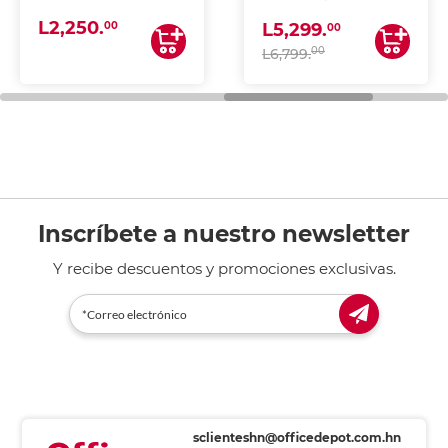
(IMPRIME, COPIA Y
L2,250.
ESCANEA)
00
L5,299.
00
00
L6,799.
Inscríbete a nuestro newsletter
Y recibe descuentos y promociones exclusivas.
sclienteshn@officedepot.com.hn