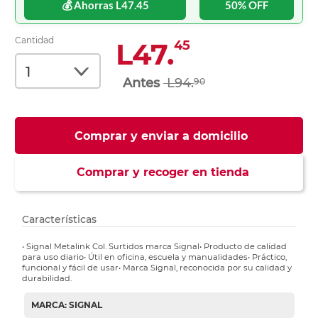
💰 Ahorras L47.45
50% OFF
Cantidad
L47.
45
L94.
90
Comprar y enviar a domicilio
Comprar y recoger en tienda
Características
• Signal Metalink Col. Surtidos marca Signal• Producto de calidad
para uso diario• Útil en oficina, escuela y manualidades• Práctico,
funcional y fácil de usar• Marca Signal, reconocida por su calidad y
durabilidad.
MARCA: SIGNAL