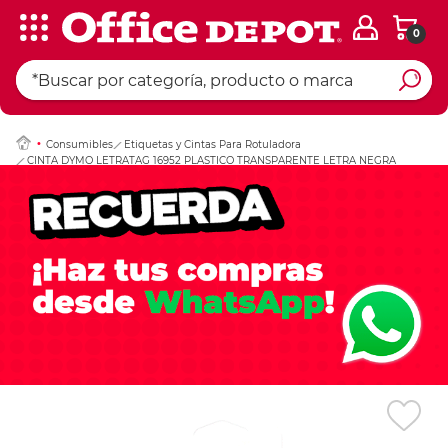
0
Ingresar Codigo Pos
Consumibles
Etiquetas y Cintas Para Rotuladora
CINTA DYMO LETRATAG 16952 PLASTICO TRANSPARENTE LETRA NEGRA