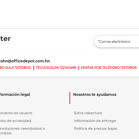
ter
teshn@officedepot.com.hn
RO SULA *25708100
TEGUCIGALPA *22140499
VENTAS POR TELÉFONO *25708109
formación legal
Nosotros te ayudamos
onvenio de usuario
Extra cobertura
viso de privacidad
Información de entrega
evoluciones reembolsos o
Política de precios bajos
ambios