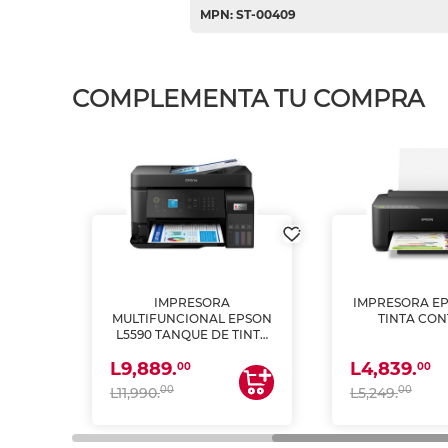
MPN: ST-00409
COMPLEMENTA TU COMPRA
IMPRESORA
IMPRESORA EP
PSON
MULTIFUNCIONAL EPSON
TINTA CON
INTA
L5590 TANQUE DE TINTA
 Y
(IMPRIME, COPIA Y
L9,889.
L4,839.
ESCANEA)
00
00
00
00
L11,990.
L5,249.