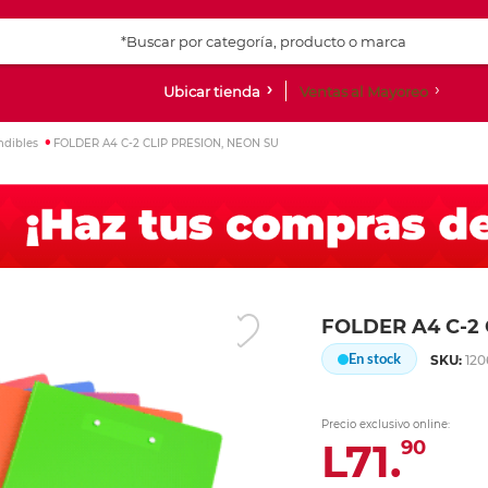
Ubicar tienda
Ventas al Mayoreo
ndibles
FOLDER A4 C-2 CLIP PRESION, NEON SU
doras de
as y
es
os
impresión y
 y accesorios de
entretenimiento
Laptop
Consumibles
Audio y Video
Archiveros, libreros y
Papel especializado y
Básicos de papeleria
Cuadernos, libretas y
Accesorios
Tablets
Equipo de Corte
Proyectores
Sillas
Papel fino, arte 
Escritura
Escritura
Maletas
Ingresar Codigo Postal
ionales
gabinetes
pliegos
blocks
Suministros
s
rabajo
scolares
os
Laptop
Botellas de Tinta
Bocinas Bluetooth
Pegamento en barra
Relojes y despertadores
iPad
Proyectores y Acc
Sillas ejecutivas
Papel impreso
Bolígrafos
Bolígrafos
Maletas y mochila
as y all in one
 Inkjet
d multiusos
 para escritorio
Archiveros
Opalina
Cuadernos profesionales
Cortadoras / Plott
eaming
as
miento
2 en 1
Bolsas de Tinta
Equipos de Sonido
Tijeras
Accesorios para viaje
Android
Sillas secretariales
Papel de colores
Bolígrafos de gel
Lapiceros
Maletas con rueda
 Láser
apel
ores
Gabinetes y lockers
Papel cascaron
Cuadernos forma Francesa
Viniles
s
 en "L"
Macbook
Cartuchos de Tinta
Audífonos in ear
Cuchillo
Sillas de espera
Papel especial
Bolígrafos tradici
Lápices y bicolore
Maletines
 Matriz
bón
res de cintas
Libreros
Cartulinas
Cuadernos estilo italiano
Herramientas y Ac
e carrito
Tóner Láser
Audífonos on ear
Notas adhesivas
Plumas fuente
Lápices de colores
s Térmica
gráfico
e escritorio
Pliegos de papel china
Cuadernos College
Ver más
Ver más
Ver más
Ver más
Ver m
Ver m
Ver más
Ver más
Ver más
Ver más
FOLDER A4 C-2 
En stock
SKU:
12
ón
escolares
Almacenamiento
Teléfonos
Calculadoras
Letreros y letras
Accesorios y per
Accesorios para 
Folders y sobres
Arte y Diseño
s PC Gaming
ligente
a calculadoras e
escolares y
 geometría
SD´s y micro SD´S
Celulares
Básicas
Letreros
Teclados
Power bank
Folders carta
Accesorios para Ar
as
 pared
tos de geometría
Discos duros
Teléfonos alámbricos
Científicas
Señalamientos
Mouse inalámbric
Cargadores
Folders oficio
Plastilina
Precio exclusivo online:
L71.
90
 papel para fax
as, cintas y
olares
CD´s, DVD y accesorios
Teléfonos inalámbricos
Graficadoras y financieras
Mouse alámbrico
Estuches para celu
Folders con clip y
Diamantina
n
Memorias USB
Sumadoras y repuestos
Paquetes teclado
Estuches para iPh
Sobres de plástico
Pinturas