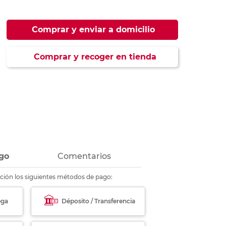
ás
ás
ás
ás
Comprar y enviar a domicilio
Comprar y recoger en tienda
go
Comentarios
ción los siguientes métodos de pago:
ega
Déposito / Transferencia