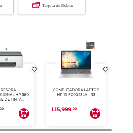
to
Tarjeta de Débito
PRESORA
COMPUTADORA LAPTOP
CIONAL HP 580
HP 15-FC0043LA - R3
E DE TINTA
ME, COPIA Y
L15,999.
CANEA)
00
00