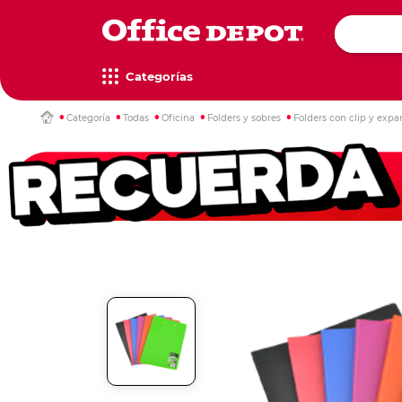
Categorías
Categoría
Todas
Oficina
Folders y sobres
Folders con clip y expa
Computa
Impresor
Televisor
Escritori
Papel de 
Artículos
Mochilas
Libros y 
escritorio
Multifunc
copiado
oficina
Televisore
Mesas de t
Mochilas e
Diccionari
Computador
Impresoras
Papel bon
Accesorios
Media Str
Escritorios
Cartucher
Entreteni
iMac
Impresoras
Cajas de p
Organizad
Accesorio
Escritorios
Loncheras
Infantil
Monitores
Impresoras
Papel car
Dispensado
Mochilas d
Novelas
Impresora
Papel foto
Bandejas d
Gamers
Gadgets
Decoraci
Rollos
Etiquetas
Reglas y 
Accesorio
Hogar Inte
Lámparas
Rollos par
Etiquetas 
Juegos de
impresión
separador
Xbox
Wearables
Relojes de
Instrumen
Películas y
Etiquetador
Nintendo
Gadgets
Tijeras esc
repuestos
Play statio
Reglas