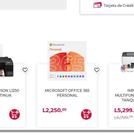
Tarjeta de Crédi
SON L1250
MICROSOFT OFFICE 365
IM
TINUA
PERSONAL
MULTIFUN
TANQU
(IMPRI
L2,250.
L5,299.
ES
00
00
L6,799.