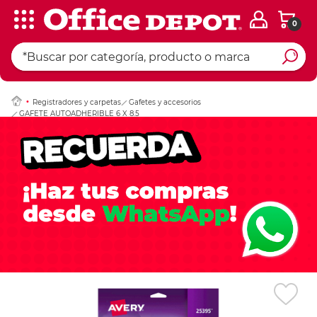
0
Ingresar Codigo Pos
Registradores y carpetas
Gafetes y accesorios
GAFETE AUTOADHERIBLE 6 X 8.5