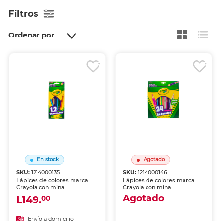
Filtros
Ordenar por
En stock
Agotado
SKU:
1214000135
SKU:
1214000146
Lápices de colores marca
Lápices de colores marca
Crayola con mina
Crayola con mina
pigmentada y resistente.
pigmentada y resistente.
Agotado
L149.
00
Trazos suaves, intensos y
Trazos suaves, intensos y
mezclables para dibujo,
mezclables para dibujo,
coloreado y proyectos
coloreado y proyectos
Envío a domicilio
Envío a domicilio