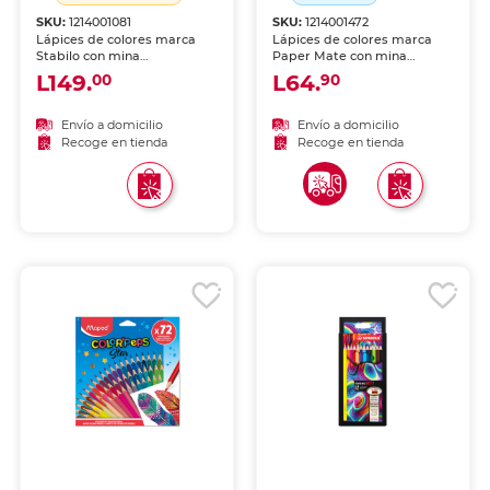
SKU:
1214001081
SKU:
1214001472
Lápices de colores marca
Lápices de colores marca
Stabilo con mina
Paper Mate con mina
pigmentada y resistente.
pigmentada y resistente.
L149.
L64.
00
90
Trazos suaves, intensos y
Trazos suaves, intensos y
mezclables, ideales para
mezclables, ideales para
dibujo, coloreado y
dibujo, coloreado y
Envío a domicilio
Envío a domicilio
proyectos escolares.
proyectos escolares.
Recoge en tienda
Recoge en tienda