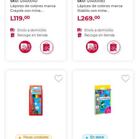
SKU:
1214000147
SKU:
1214001083
Lápices de colores marca
Lápices de colores marca
Crayola con mina
Stabilo con mina
pigmentada y resistente.
pigmentada y resistente.
L119.
L269.
00
00
Trazos suaves, intensos y
Trazos suaves, intensos y
mezclables para dibujo,
mezclables, ideales para
coloreado y proyectos
dibujo, coloreado y
Envío a domicilio
Envío a domicilio
escolares.
proyectos escolares.
Recoge en tienda
Recoge en tienda
Pocas unidades
En stock