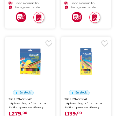
coloreado y proyectos
coloreado y proyectos
Envío a domicilio
Envío a domicilio
escolares.
escolares.
Recoge en tienda
Recoge en tienda
En stock
En stock
SKU:
1214001642
SKU:
1214001641
Lápices de grafito marca
Lápices de grafito marca
Pelikan para escritura y
Pelikan para escritura y
dibujo. Mina resistente con
dibujo. Mina resistente con
L279.
L139.
00
00
trazo uniforme y oscuro, fácil
trazo uniforme y oscuro, fácil