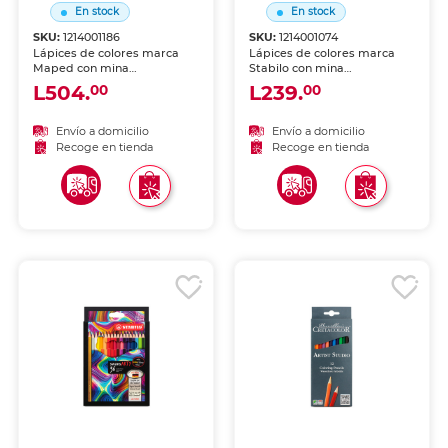
En stock
En stock
SKU:
1214001186
SKU:
1214001074
Lápices de colores marca
Lápices de colores marca
Maped con mina
Stabilo con mina
pigmentada y resistente.
pigmentada y resistente.
L504.
L239.
00
00
Trazos suaves, intensos y
Trazos suaves, intensos y
mezclables, ideales para
mezclables, ideales para
dibujo, coloreado y
dibujo, coloreado y
Envío a domicilio
Envío a domicilio
proyectos escolares.
proyectos escolares.
Recoge en tienda
Recoge en tienda