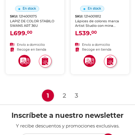
En stock
En stock
SKU:
1214001075
SKU:
1214001812
LAPIZ DE COLOR STABILO
Lápices de colores marca
SWANS ART 36U
Artist Studio con mina
pigmentada y resistente.
L699.
L539.
00
00
Trazos suaves, intensos y
mezclables, ideales para
dibujo, coloreado y
Envío a domicilio
Envío a domicilio
proyectos escolares.
Recoge en tienda
Recoge en tienda
(current)
1
2
3
Inscríbete a nuestro newsletter
Y recibe descuentos y promociones exclusivas.