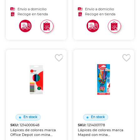
de borrar. Acabado clásico
de borrar. Acabado clásico
para uso escolar y de oficina.
para uso escolar y de oficina.
Envío a domicilio
Envío a domicilio
Recoge en tienda
Recoge en tienda
En stock
En stock
SKU:
1214000648
SKU:
1214001178
Lápices de colores marca
Lápices de colores marca
Office Depot con mina
Maped con mina
pigmentada y resistente.
pigmentada y resistente.