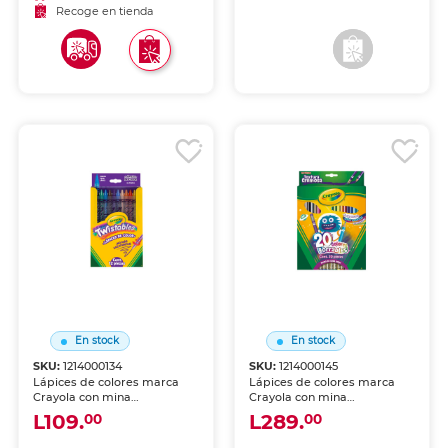
escolares.
escolares.
Recoge en tienda
Recoge en tienda
En stock
En stock
SKU:
1214000134
SKU:
1214000145
Lápices de colores marca
Lápices de colores marca
Crayola con mina
Crayola con mina
pigmentada y resistente.
pigmentada y resistente.
L109.
L289.
00
00
Trazos suaves, intensos y
Trazos suaves, intensos y
mezclables para dibujo,
mezclables para dibujo,