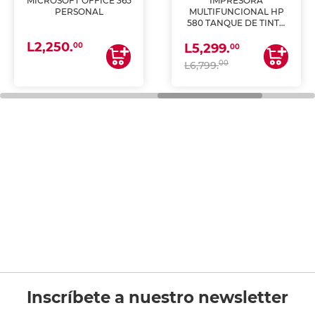
MICROSOFT OFFICE 365
IMPRESORA
PERSONAL
MULTIFUNCIONAL HP
580 TANQUE DE TINTA
(IMPRIME, COPIA Y
L2,250.
ESCANEA)
00
L5,299.
00
00
L6,799.
Inscríbete a nuestro newsletter