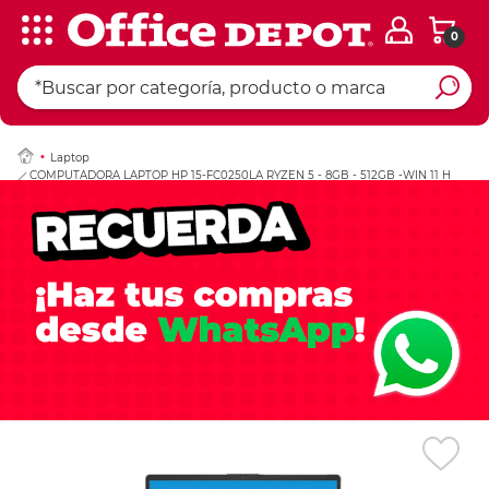
0
Ingresar Codigo Pos
Laptop
COMPUTADORA LAPTOP HP 15-FC0250LA RYZEN 5 - 8GB - 512GB -WIN 11 H