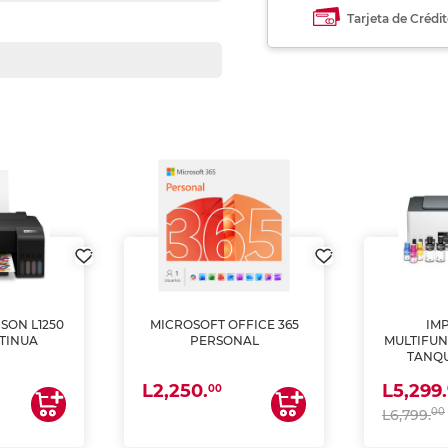
Tarjeta de Crédi
SON L1250
MICROSOFT OFFICE 365
IM
TINUA
PERSONAL
MULTIFUN
TANQU
(IMPRI
L2,250.
L5,299.
ES
00
00
L6,799.