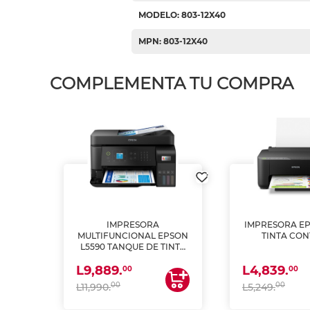
MODELO: 803-12X40
MPN: 803-12X40
COMPLEMENTA TU COMPRA
IMPRESORA
IMPRESORA EP
PSON
MULTIFUNCIONAL EPSON
TINTA CON
INTA
L5590 TANQUE DE TINTA
 Y
(IMPRIME, COPIA Y
L9,889.
L4,839.
ESCANEA)
00
00
00
00
L11,990.
L5,249.