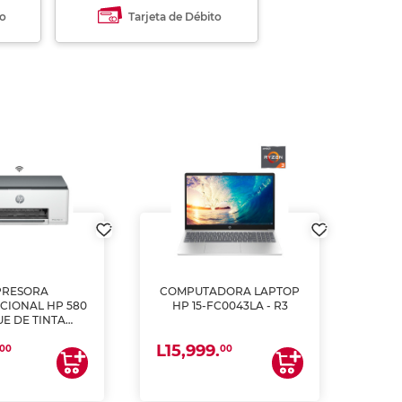
to
Tarjeta de Débito
PRESORA
COMPUTADORA LAPTOP
CIONAL HP 580
HP 15-FC0043LA - R3
E DE TINTA
ME, COPIA Y
L15,999.
CANEA)
00
00