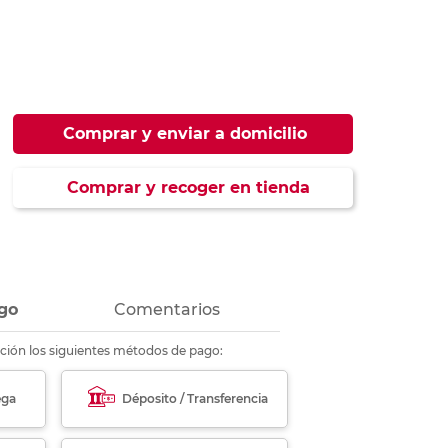
ás
ás
ás
ás
Comprar y enviar a domicilio
Comprar y recoger en tienda
go
Comentarios
ción los siguientes métodos de pago:
ega
Déposito / Transferencia