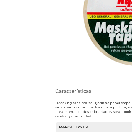
Etiquetas i
Refuerzos 
Características
• Masking tape marca Hystik de papel crepé 
sin dañar la superficie• Ideal para pintura, 
para manualidades, etiquetado y scrapbook• 
calidad y durabilidad.
MARCA: HYSTIK