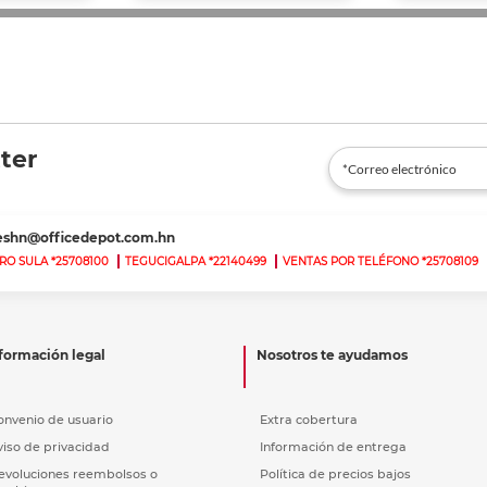
ter
teshn@officedepot.com.hn
RO SULA *25708100
TEGUCIGALPA *22140499
VENTAS POR TELÉFONO *25708109
formación legal
Nosotros te ayudamos
onvenio de usuario
Extra cobertura
viso de privacidad
Información de entrega
evoluciones reembolsos o
Política de precios bajos