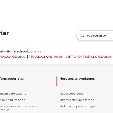
ter
teshn@officedepot.com.hn
RO SULA *25708100
TEGUCIGALPA *22140499
VENTAS POR TELÉFONO *25708109
formación legal
Nosotros te ayudamos
onvenio de usuario
Extra cobertura
viso de privacidad
Información de entrega
evoluciones reembolsos o
Política de precios bajos
ambios