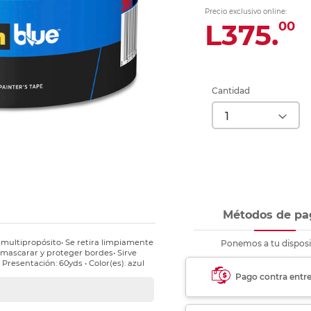
nkjet y láser
Ver más
Ver más
Ver más
Ver m
Ver m
Ver m
Ver m
Precio exclusivo online:
para carpeta
L375.
00
Ver más
Cantidad
Métodos de pa
multipropósito• Se retira limpiamente
Ponemos a tu disposi
enmascarar y proteger bordes• Sirve
resentación: 60yds • Color(es): azul
Pago contra entr