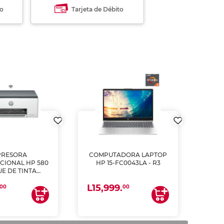
to
Tarjeta de Débito
PRESORA
COMPUTADORA LAPTOP
CIONAL HP 580
HP 15-FC0043LA - R3
E DE TINTA
ME, COPIA Y
L15,999.
CANEA)
00
00