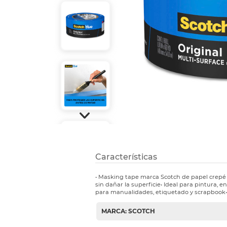
Etiquetas i
Refuerzos 
Características
• Masking tape marca Scotch de papel crepé 
sin dañar la superficie• Ideal para pintura, 
para manualidades, etiquetado y scrapbook• P
MARCA: SCOTCH