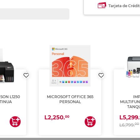
Tarjeta de Crédi
SON L1250
MICROSOFT OFFICE 365
IM
TINUA
PERSONAL
MULTIFUN
TANQU
(IMPRI
L2,250.
L5,299.
ES
00
00
L6,799.