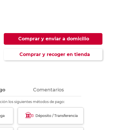
ás
ás
ás
ás
Comprar y enviar a domicilio
Comprar y recoger en tienda
go
Comentarios
ción los siguientes métodos de pago:
ega
Déposito / Transferencia