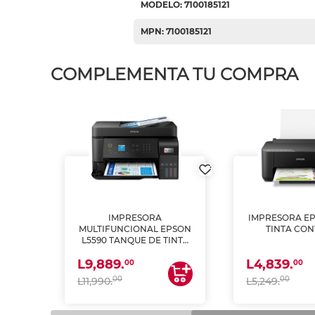
MODELO: 7100185121
MPN: 7100185121
COMPLEMENTA TU COMPRA
IMPRESORA
IMPRESORA EP
PSON
MULTIFUNCIONAL EPSON
TINTA CON
INTA
L5590 TANQUE DE TINTA
 Y
(IMPRIME, COPIA Y
L9,889.
L4,839.
ESCANEA)
00
00
00
00
L11,990.
L5,249.