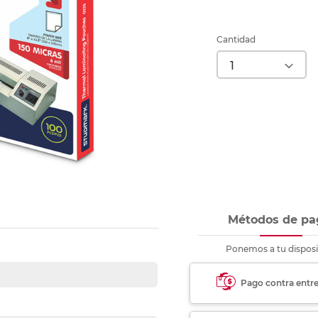
nkjet y láser
Ver más
Ver más
Ver más
Ver m
Ver m
Ver m
Ver m
para carpeta
Ver más
Cantidad
Métodos de pa
Ponemos a tu disposi
Pago contra entr