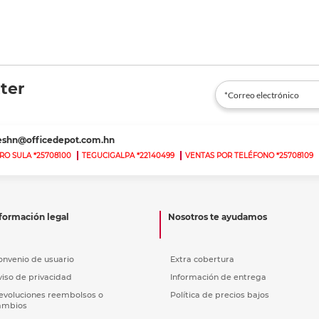
ter
teshn@officedepot.com.hn
RO SULA *25708100
TEGUCIGALPA *22140499
VENTAS POR TELÉFONO *25708109
formación legal
Nosotros te ayudamos
onvenio de usuario
Extra cobertura
viso de privacidad
Información de entrega
evoluciones reembolsos o
Política de precios bajos
ambios