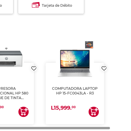
to
Tarjeta de Débito
PRESORA
COMPUTADORA LAPTOP
CIONAL HP 580
HP 15-FC0043LA - R3
E DE TINTA
ME, COPIA Y
L15,999.
CANEA)
00
00