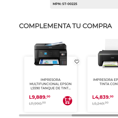
MPN: ST-00225
COMPLEMENTA TU COMPRA
IMPRESORA
IMPRESORA EP
PSON
MULTIFUNCIONAL EPSON
TINTA CON
INTA
L5590 TANQUE DE TINTA
 Y
(IMPRIME, COPIA Y
L9,889.
L4,839.
ESCANEA)
00
00
00
00
L11,990.
L5,249.