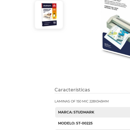
Etiquetas i
Refuerzos 
Características
LAMINAS OF 150 MIC 228X345MM
MARCA: STUDMARK
MODELO: ST-00225