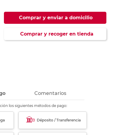
ás
ás
ás
ás
Comprar y enviar a domicilio
Comprar y recoger en tienda
go
Comentarios
ción los siguientes métodos de pago:
ega
Déposito / Transferencia