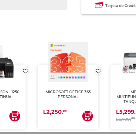
Tarjeta de Crédi
SON L1250
MICROSOFT OFFICE 365
IM
TINUA
PERSONAL
MULTIFUN
TANQU
(IMPRI
L2,250.
L5,299.
ES
00
00
L6,799.