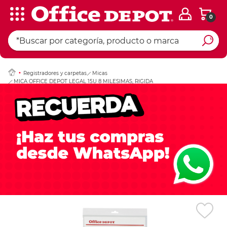
0
Ingresar Codigo Pos
Registradores y carpetas
Micas
MICA OFFICE DEPOT LEGAL 15U 8 MILESIMAS, RIGIDA