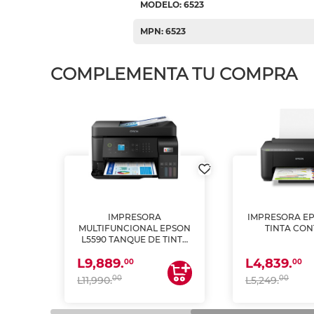
MODELO: 6523
MPN: 6523
COMPLEMENTA TU COMPRA
IMPRESORA
IMPRESORA EP
PSON
MULTIFUNCIONAL EPSON
TINTA CON
INTA
L5590 TANQUE DE TINTA
 Y
(IMPRIME, COPIA Y
L9,889.
L4,839.
ESCANEA)
00
00
00
00
L11,990.
L5,249.