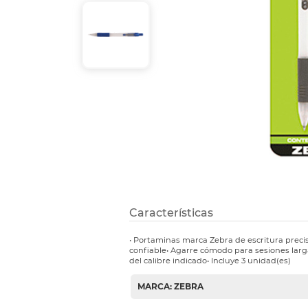
Etiquetas i
Refuerzos 
Características
• Portaminas marca Zebra de escritura prec
confiable• Agarre cómodo para sesiones lar
del calibre indicado• Incluye 3 unidad(es)
MARCA: ZEBRA