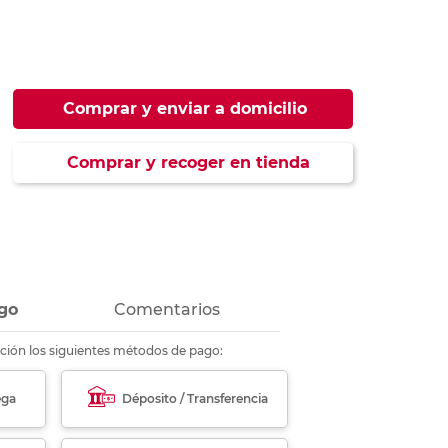
ás
ás
ás
ás
Comprar y enviar a domicilio
Comprar y recoger en tienda
go
Comentarios
ción los siguientes métodos de pago:
ega
Déposito / Transferencia