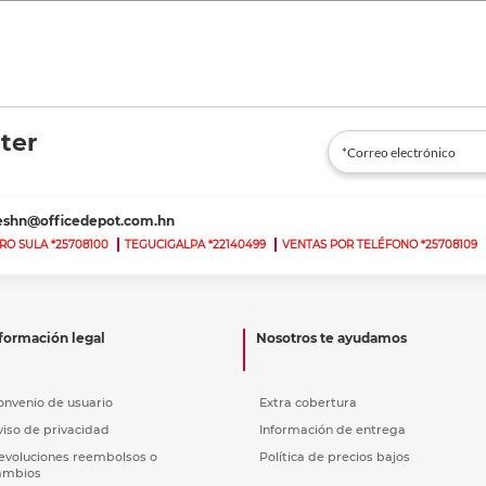
ter
teshn@officedepot.com.hn
RO SULA *25708100
TEGUCIGALPA *22140499
VENTAS POR TELÉFONO *25708109
formación legal
Nosotros te ayudamos
onvenio de usuario
Extra cobertura
viso de privacidad
Información de entrega
evoluciones reembolsos o
Política de precios bajos
ambios