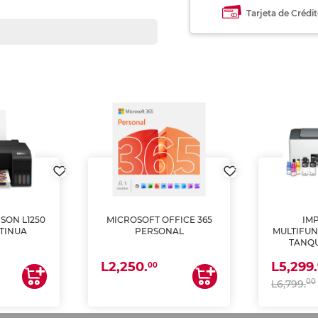
Tarjeta de Crédi
SON L1250
MICROSOFT OFFICE 365
IM
TINUA
PERSONAL
MULTIFUN
TANQU
(IMPRI
L2,250.
L5,299.
ES
00
00
L6,799.