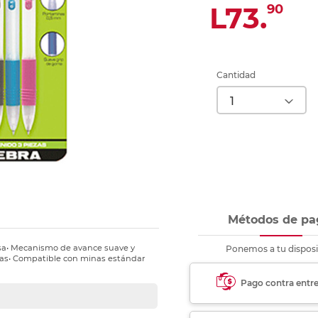
nkjet y láser
L73.
90
Ver más
Ver más
Ver más
Ver m
Ver m
Ver m
Ver m
para carpeta
Ver más
Cantidad
Métodos de pa
isa• Mecanismo de avance suave y
Ponemos a tu disposi
gas• Compatible con minas estándar
Pago contra entr