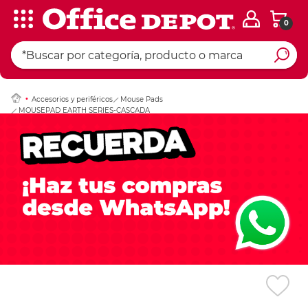
0
Ingresar Codigo Pos
Accesorios y periféricos
Mouse Pads
MOUSEPAD EARTH SERIES-CASCADA