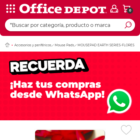
0
Ingresar Codigo Pos
Accesorios y periféricos
Mouse Pads
MOUSEPAD EARTH SERIES-FLORES