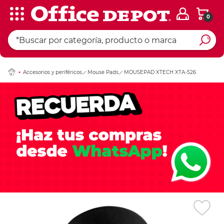
0
Ingresar Codigo Pos
Accesorios y periféricos
Mouse Pads
MOUSEPAD XTECH XTA-526