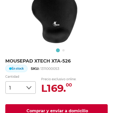
MOUSEPAD XTECH XTA-526
SKU:
1311000053
En stock
Cantidad
Precio exclusivo online:
L169.
00
Comprar y enviar a domicilio