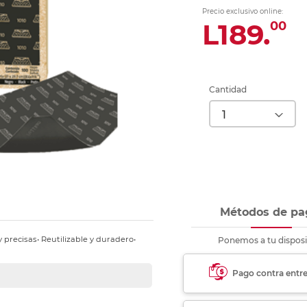
nkjet y láser
Ver más
Ver más
Ver más
Ver m
Ver m
Ver m
Ver m
Precio exclusivo online:
para carpeta
L189.
00
Ver más
Cantidad
Métodos de pa
y precisas• Reutilizable y duradero•
Ponemos a tu disposi
Pago contra entr