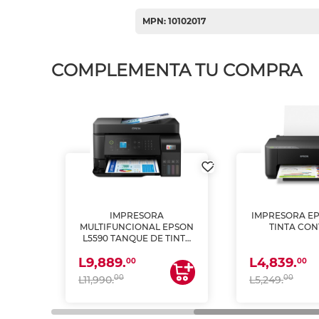
MPN: 10102017
COMPLEMENTA TU COMPRA
IMPRESORA
IMPRESORA EP
PSON
MULTIFUNCIONAL EPSON
TINTA CON
INTA
L5590 TANQUE DE TINTA
 Y
(IMPRIME, COPIA Y
L9,889.
L4,839.
ESCANEA)
00
00
00
00
L11,990.
L5,249.