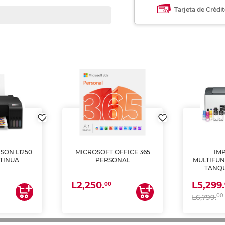
Tarjeta de Crédi
SON L1250
MICROSOFT OFFICE 365
IM
TINUA
PERSONAL
MULTIFUN
TANQU
(IMPRI
L2,250.
L5,299.
ES
00
00
L6,799.