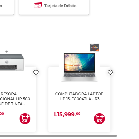
to
Tarjeta de Débito
PRESORA
COMPUTADORA LAPTOP
CIONAL HP 580
HP 15-FC0043LA - R3
E DE TINTA
ME, COPIA Y
L15,999.
CANEA)
00
00