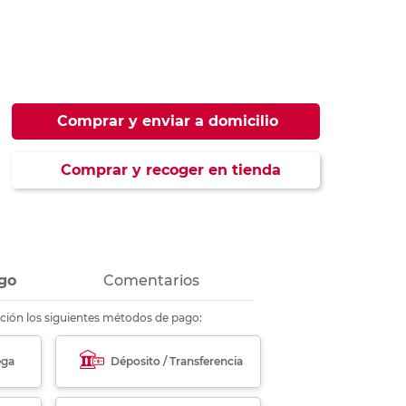
ás
ás
ás
ás
Comprar y enviar a domicilio
Comprar y recoger en tienda
go
Comentarios
ción los siguientes métodos de pago:
ega
Déposito / Transferencia