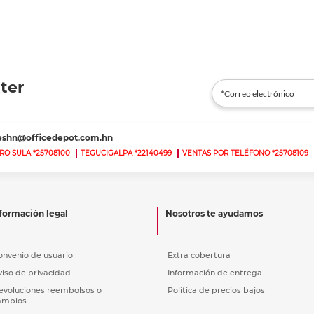
ter
teshn@officedepot.com.hn
RO SULA *25708100
TEGUCIGALPA *22140499
VENTAS POR TELÉFONO *25708109
formación legal
Nosotros te ayudamos
onvenio de usuario
Extra cobertura
viso de privacidad
Información de entrega
evoluciones reembolsos o
Política de precios bajos
ambios