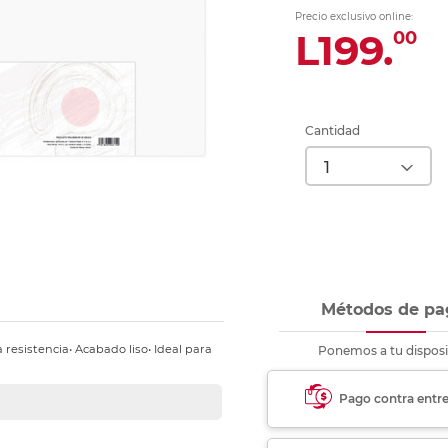
nkjet y láser
Ver más
Ver más
Ver más
Ver m
Ver m
Ver m
Ver m
Precio exclusivo online:
para carpeta
L199.
00
Ver más
Cantidad
Métodos de pa
 resistencia• Acabado liso• Ideal para
Ponemos a tu disposi
Pago contra entr