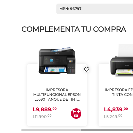
MPN: 96797
COMPLEMENTA TU COMPRA
IMPRESORA
IMPRESORA EP
PSON
MULTIFUNCIONAL EPSON
TINTA CON
INTA
L5590 TANQUE DE TINTA
 Y
(IMPRIME, COPIA Y
L9,889.
L4,839.
ESCANEA)
00
00
00
00
L11,990.
L5,249.