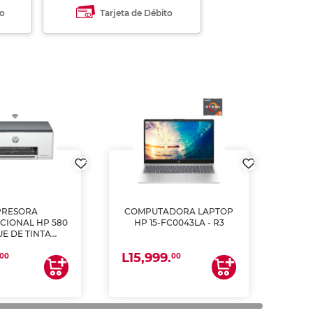
to
Tarjeta de Débito
PRESORA
COMPUTADORA LAPTOP
CIONAL HP 580
HP 15-FC0043LA - R3
E DE TINTA
ME, COPIA Y
L15,999.
CANEA)
00
00