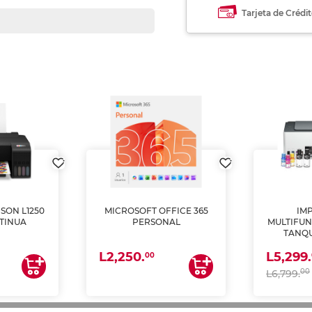
Tarjeta de Crédi
SON L1250
MICROSOFT OFFICE 365
IM
TINUA
PERSONAL
MULTIFUN
TANQU
(IMPRI
L2,250.
L5,299.
ES
00
00
L6,799.