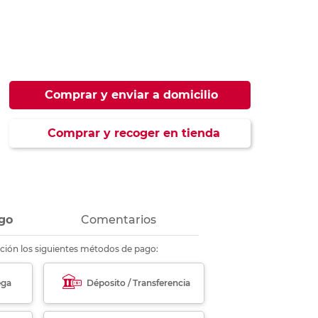
ás
ás
ás
ás
Comprar y enviar a domicilio
Comprar y recoger en tienda
go
Comentarios
ción los siguientes métodos de pago:
ega
Déposito / Transferencia