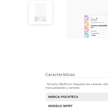
Etiquetas i
Refuerzos 
Características
• Tamaño: 56x35 cm• Paquete de 4 piezas• Alta
manualidades y carteles
MARCA: POCHTECA
MODELO: 96797