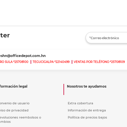
ter
teshn@officedepot.com.hn
RO SULA *25708100
TEGUCIGALPA *22140499
VENTAS POR TELÉFONO *25708109
formación legal
Nosotros te ayudamos
onvenio de usuario
Extra cobertura
viso de privacidad
Información de entrega
evoluciones reembolsos o
Política de precios bajos
ambios