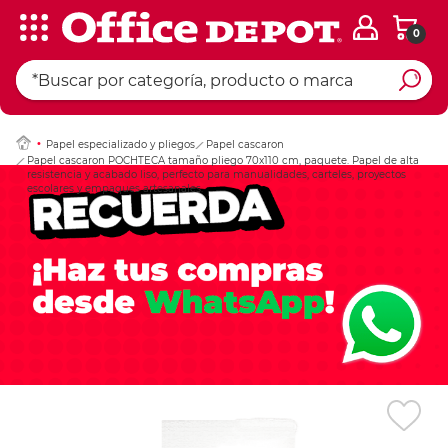
0
Ingresar Codigo Pos
Papel especializado y pliegos
Papel cascaron
Papel cascaron POCHTECA tamaño pliego 70x110 cm, paquete. Papel de alta
resistencia y acabado liso, perfecto para manualidades, carteles, proyectos
escolares y empaques artesanales.