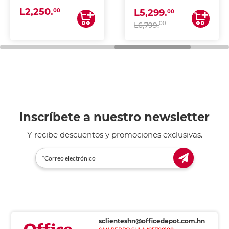
(IMPRIME, COPIA Y
L2,250.
ESCANEA)
00
L5,299.
00
00
L6,799.
Inscríbete a nuestro newsletter
Y recibe descuentos y promociones exclusivas.
sclienteshn@officedepot.com.hn