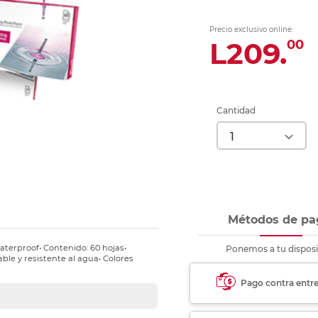
nkjet y láser
Ver más
Ver más
Ver más
Ver m
Ver m
Ver m
Ver m
para carpeta
Precio exclusivo online:
Ver más
L209.
00
Cantidad
Métodos de pa
aterproof• Contenido: 60 hojas•
Ponemos a tu disposi
le y resistente al agua• Colores
Pago contra entr