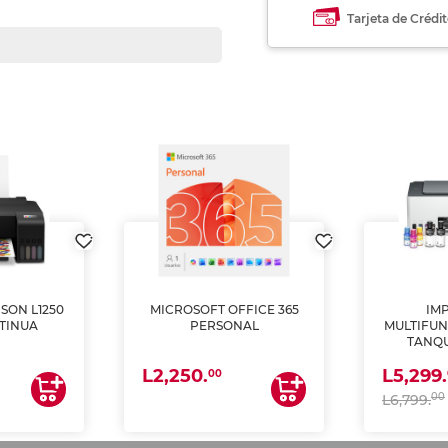
Tarjeta de Crédi
SON L1250
MICROSOFT OFFICE 365
IM
TINUA
PERSONAL
MULTIFUN
TANQU
(IMPRI
L2,250.
L5,299.
ES
00
00
L6,799.