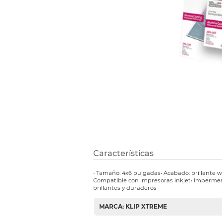
Etiquetas i
Refuerzos 
Características
• Tamaño: 4x6 pulgadas• Acabado: brillante w
Compatible con impresoras inkjet• Impermeab
brillantes y duraderos
MARCA: KLIP XTREME