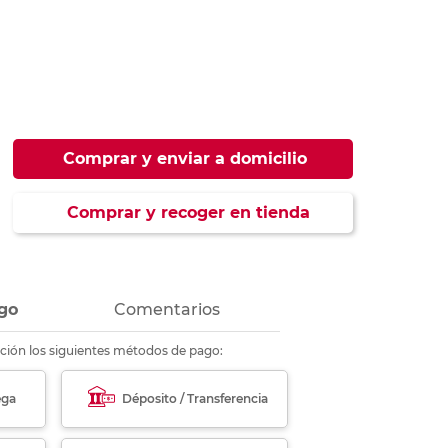
ás
ás
ás
ás
Comprar y enviar a domicilio
Comprar y recoger en tienda
go
Comentarios
ción los siguientes métodos de pago:
ega
Déposito / Transferencia