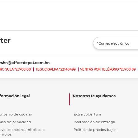
ter
teshn@officedepot.com.hn
RO SULA *25708100
TEGUCIGALPA *22140499
VENTAS POR TELÉFONO *25708109
formación legal
Nosotros te ayudamos
onvenio de usuario
Extra cobertura
viso de privacidad
Información de entrega
evoluciones reembolsos o
Política de precios bajos
ambios