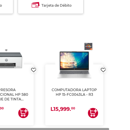
to
Tarjeta de Débito
PRESORA
COMPUTADORA LAPTOP
CIONAL HP 580
HP 15-FC0043LA - R3
E DE TINTA
ME, COPIA Y
L15,999.
CANEA)
00
00