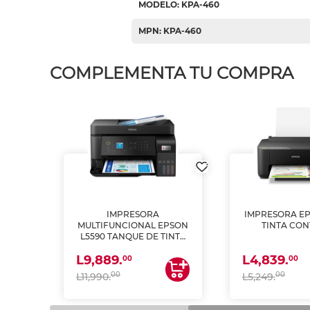
MODELO: KPA-460
MPN: KPA-460
COMPLEMENTA TU COMPRA
IMPRESORA
IMPRESORA EP
PSON
MULTIFUNCIONAL EPSON
TINTA CON
INTA
L5590 TANQUE DE TINTA
 Y
(IMPRIME, COPIA Y
L9,889.
L4,839.
ESCANEA)
00
00
00
00
L11,990.
L5,249.