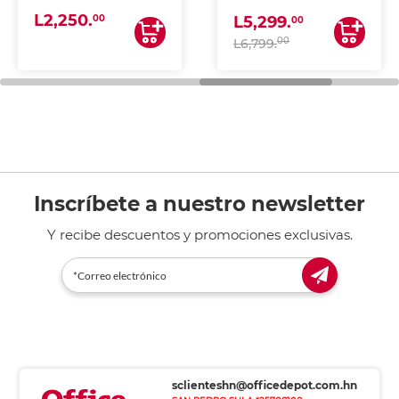
(IMPRIME, COPIA Y
L2,250.
ESCANEA)
00
L5,299.
00
00
L6,799.
Inscríbete a nuestro newsletter
Y recibe descuentos y promociones exclusivas.
sclienteshn@officedepot.com.hn