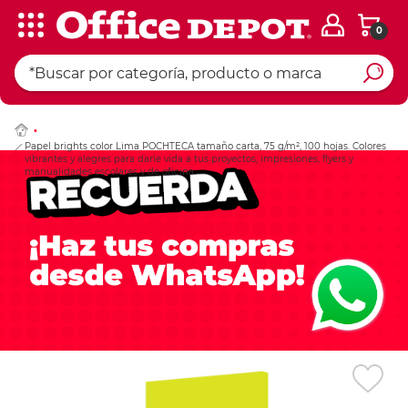
0
Ingresar Codigo Pos
Papel brights color Lima POCHTECA tamaño carta, 75 g/m², 100 hojas. Colores
vibrantes y alegres para darle vida a tus proyectos, impresiones, flyers y
manualidades escolares y de oficina.