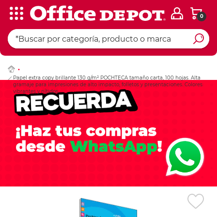
0
Ingresar Codigo Pos
Papel extra copy brillante 130 g/m² POCHTECA tamaño carta, 100 hojas. Alta
gramaje para impresiones de alto impacto, folletos y presentaciones. Colores
vibrantes y nítidos.