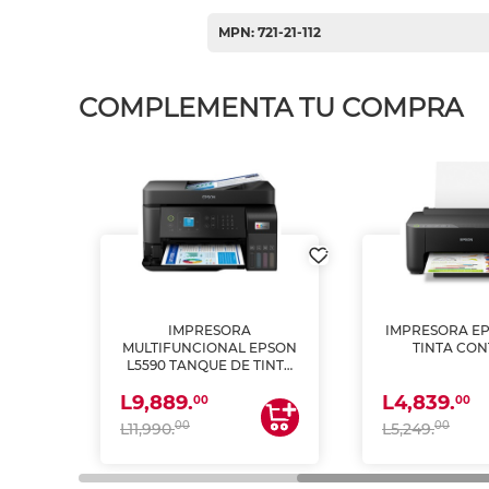
MPN: 721-21-112
COMPLEMENTA TU COMPRA
IMPRESORA
IMPRESORA EP
PSON
MULTIFUNCIONAL EPSON
TINTA CON
INTA
L5590 TANQUE DE TINTA
 Y
(IMPRIME, COPIA Y
L9,889.
L4,839.
ESCANEA)
00
00
00
00
L11,990.
L5,249.