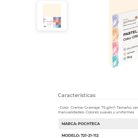
Etiquetas i
Refuerzos 
Características
• Color: Crema• Gramaje: 75 g/m²• Tamaño: car
manualidades• Colores suaves y uniformes
MARCA: POCHTECA
MODELO: 721-21-112