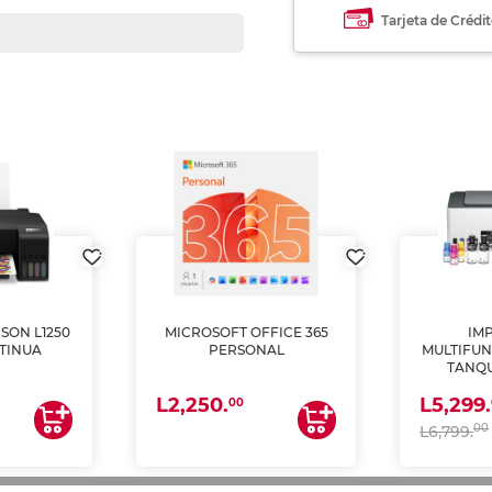
Tarjeta de Crédi
SON L1250
MICROSOFT OFFICE 365
IM
TINUA
PERSONAL
MULTIFUN
TANQU
(IMPRI
L2,250.
L5,299.
ES
00
00
L6,799.