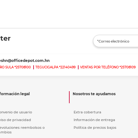
ter
teshn@officedepot.com.hn
RO SULA *25708100
TEGUCIGALPA *22140499
VENTAS POR TELÉFONO *25708109
formación legal
Nosotros te ayudamos
onvenio de usuario
Extra cobertura
viso de privacidad
Información de entrega
evoluciones reembolsos o
Política de precios bajos
ambios