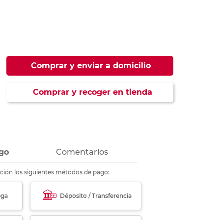
ás
ás
ás
ás
Comprar y enviar a domicilio
Comprar y recoger en tienda
go
Comentarios
ción los siguientes métodos de pago:
ega
Déposito / Transferencia