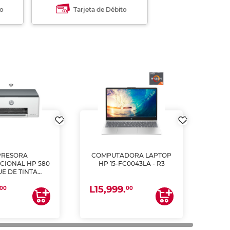
to
Tarjeta de Débito
PRESORA
COMPUTADORA LAPTOP
CIONAL HP 580
HP 15-FC0043LA - R3
E DE TINTA
ME, COPIA Y
L15,999.
CANEA)
00
00