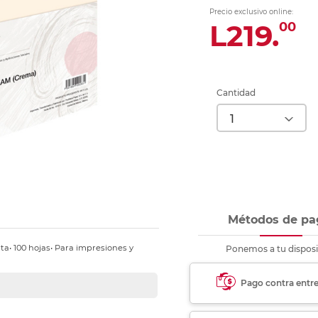
nkjet y láser
Ver más
Ver más
Ver más
Ver m
Ver m
Ver m
Ver m
Precio exclusivo online:
para carpeta
L219.
00
Ver más
Cantidad
Métodos de pa
ta• 100 hojas• Para impresiones y
Ponemos a tu disposi
Pago contra entr