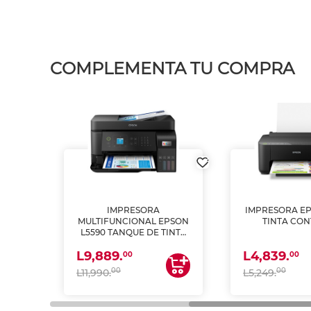
COMPLEMENTA TU COMPRA
IMPRESORA
IMPRESORA EP
PSON
MULTIFUNCIONAL EPSON
TINTA CON
INTA
L5590 TANQUE DE TINTA
 Y
(IMPRIME, COPIA Y
L9,889.
L4,839.
ESCANEA)
00
00
00
00
L11,990.
L5,249.