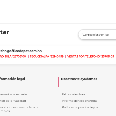
ter
teshn@officedepot.com.hn
RO SULA *25708100
TEGUCIGALPA *22140499
VENTAS POR TELÉFONO *25708109
formación legal
Nosotros te ayudamos
onvenio de usuario
Extra cobertura
viso de privacidad
Información de entrega
evoluciones reembolsos o
Política de precios bajos
ambios