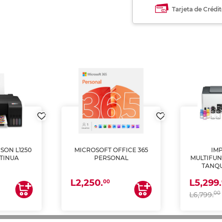
Tarjeta de Crédi
SON L1250
MICROSOFT OFFICE 365
IM
TINUA
PERSONAL
MULTIFUN
TANQU
(IMPRI
L2,250.
L5,299.
ES
00
00
L6,799.