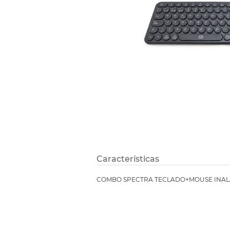
Etiquetas i
Refuerzos 
Características
COMBO SPECTRA TECLADO+MOUSE INALA