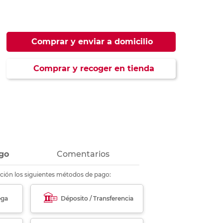
ás
ás
ás
ás
Comprar y enviar a domicilio
Comprar y recoger en tienda
go
Comentarios
ción los siguientes métodos de pago:
ega
Déposito / Transferencia