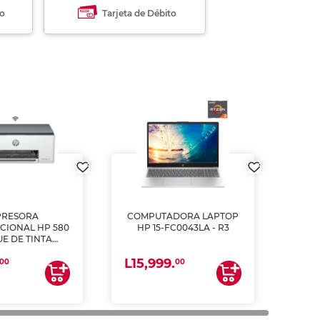
to
Tarjeta de Débito
PRESORA
COMPUTADORA LAPTOP
CIONAL HP 580
HP 15-FC0043LA - R3
E DE TINTA
ME, COPIA Y
L15,999.
CANEA)
00
00