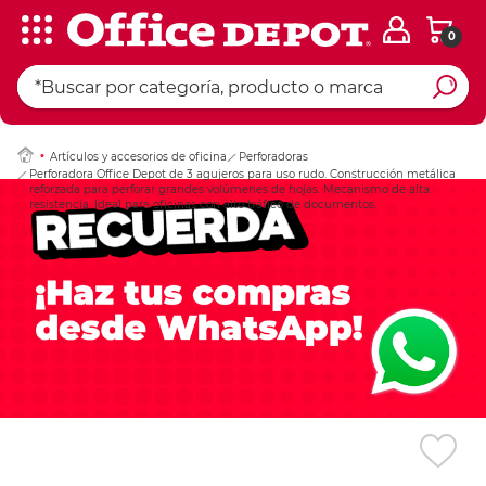
0
Ingresar Codigo Pos
Artículos y accesorios de oficina
Perforadoras
Perforadora Office Depot de 3 agujeros para uso rudo. Construcción metálica
reforzada para perforar grandes volúmenes de hojas. Mecanismo de alta
resistencia. Ideal para oficinas con alto tráfico de documentos.