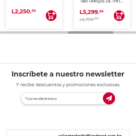
580 TANQUE DE TINTA
(IMPRIME, COPIA Y
L2,250.
ESCANEA)
00
L5,299.
00
00
L6,799.
Inscríbete a nuestro newsletter
Y recibe descuentos y promociones exclusivas.
sclienteshn@officedepot.com.hn