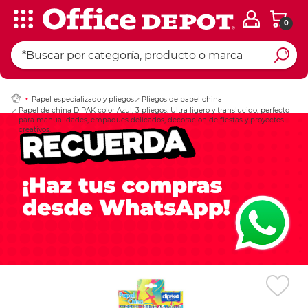
0
Ingresar Codigo Pos
Papel especializado y pliegos
Pliegos de papel china
Papel de china DIPAK color Azul, 3 pliegos. Ultra ligero y translucido, perfecto
para manualidades, empaques delicados, decoracion de fiestas y proyectos
creativos.