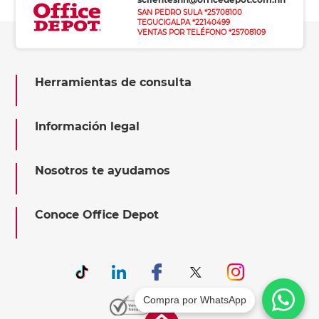
SAN PEDRO SULA *25708100
TEGUCIGALPA *22140499
VENTAS POR TELÉFONO *25708109
Herramientas de consulta
Información legal
Nosotros te ayudamos
Conoce Office Depot
Compra por WhatsApp