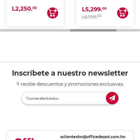
(IMPRIME, COPIA Y
L2,250.
ESCANEA)
00
L5,299.
00
00
L6,799.
Inscríbete a nuestro newsletter
Y recibe descuentos y promociones exclusivas.
sclienteshn@officedepot.com.hn