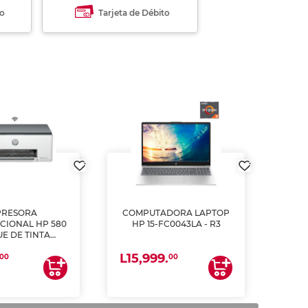
to
Tarjeta de Débito
PRESORA
COMPUTADORA LAPTOP
CIONAL HP 580
HP 15-FC0043LA - R3
E DE TINTA
ME, COPIA Y
L15,999.
CANEA)
00
00