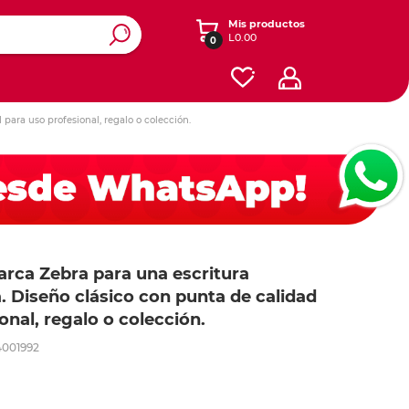
Mis productos
L0.00
0
para uso profesional, regalo o colección.
 y
y diseño
Ver otras categorías
esorios
s
Accesorios para iPads y
Registradores y carpetas
Dibujo
er De Corte
tablets
s
Cajas
onales
s
Software
cesorios
Contabilidad y Administración
Energía
ás
ás
Planificación
rca Zebra para una escritura
Redes
Seguridad y Mantenimiento
a. Diseño clásico con punta de calidad
iféricos
Celular
Cables
Herramientas
onal, regalo o colección.
te
4001992
Cafetería y limpieza
o
lar
 expandibles
Empaque
 y mouse
one