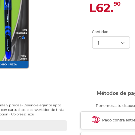
nkjet y láser
L62.
90
Ver más
Ver más
Ver más
Ver m
Ver m
Ver m
Ver m
para carpeta
Ver más
Cantidad
Métodos de pa
ida y precisa• Diseño elegante apto
Ponemos a tu disposi
 con cartuchos o convertidor de tinta•
ión • Color(es): azul
Pago contra entr