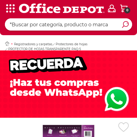
0
Ingresar Codigo Pos
Registradores y carpetas
Protectores de hojas
PROTECTOR DE HOJAS TRANSPARENTE PAQ 5