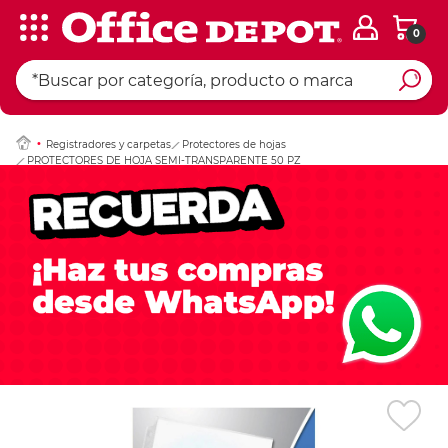
0
Ingresar Codigo Pos
Registradores y carpetas
Protectores de hojas
PROTECTORES DE HOJA SEMI-TRANSPARENTE 50 PZ