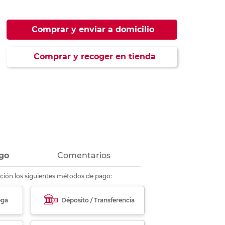
ás
ás
ás
ás
Comprar y enviar a domicilio
Comprar y recoger en tienda
go
Comentarios
ción los siguientes métodos de pago:
ega
Déposito / Transferencia