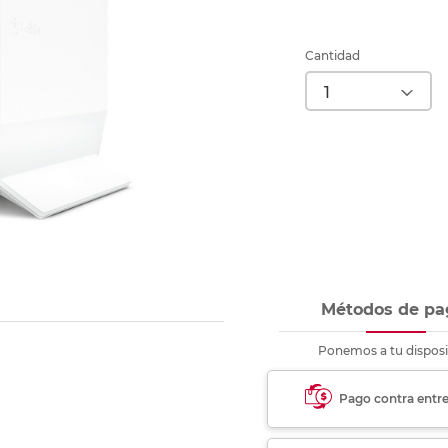
nkjet y láser
Ver más
Ver más
Ver más
Ver m
Ver m
Ver m
Ver m
para carpeta
Ver más
Cantidad
Métodos de pa
Ponemos a tu disposi
Pago contra entr