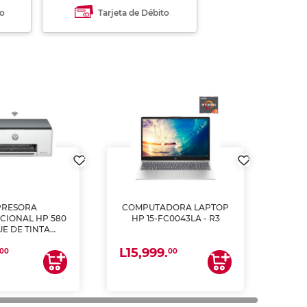
to
Tarjeta de Débito
PRESORA
COMPUTADORA LAPTOP
CIONAL HP 580
HP 15-FC0043LA - R3
E DE TINTA
ME, COPIA Y
L15,999.
CANEA)
00
00