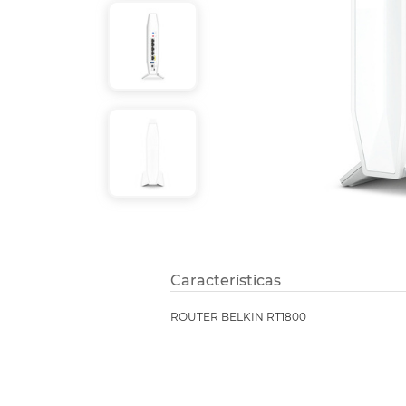
Etiquetas i
Refuerzos 
Características
ROUTER BELKIN RT1800