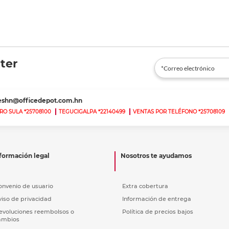
ter
teshn@officedepot.com.hn
RO SULA *25708100
TEGUCIGALPA *22140499
VENTAS POR TELÉFONO *25708109
formación legal
Nosotros te ayudamos
onvenio de usuario
Extra cobertura
viso de privacidad
Información de entrega
evoluciones reembolsos o
Política de precios bajos
ambios