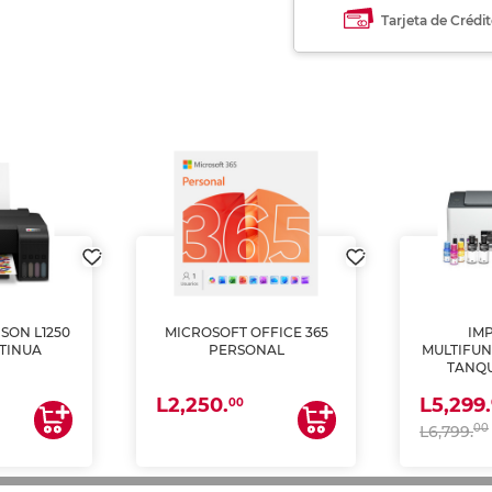
Tarjeta de Crédi
SON L1250
MICROSOFT OFFICE 365
IM
TINUA
PERSONAL
MULTIFUN
TANQU
(IMPRI
L2,250.
L5,299.
ES
00
00
L6,799.