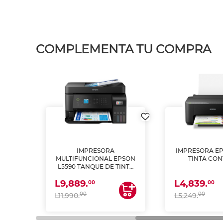
COMPLEMENTA TU COMPRA
IMPRESORA
IMPRESORA EP
PSON
MULTIFUNCIONAL EPSON
TINTA CON
INTA
L5590 TANQUE DE TINTA
 Y
(IMPRIME, COPIA Y
L9,889.
L4,839.
ESCANEA)
00
00
00
00
L11,990.
L5,249.