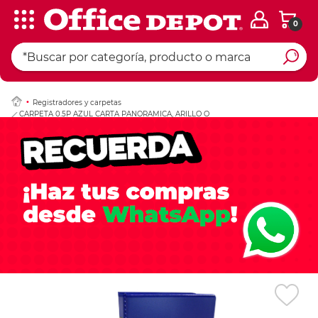
0
Ingresar Codigo Pos
Registradores y carpetas
CARPETA 0.5P AZUL CARTA PANORAMICA, ARILLO O