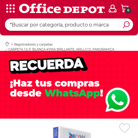
0
Ingresar Codigo Pos
Registradores y carpetas
CARPETA 1.5 P. BLANCA KYMA BRILLANTE, ARILLO D, PANORAMICA