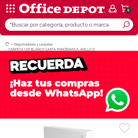
0
Ingresar Codigo Pos
Registradores y carpetas
CARPETA 1.5P BLANCO CARTA PANORAMICA, ARILLO D