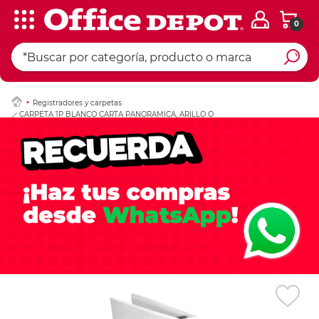
0
Ingresar Codigo Pos
Registradores y carpetas
CARPETA 1P BLANCO CARTA PANORAMICA, ARILLO O