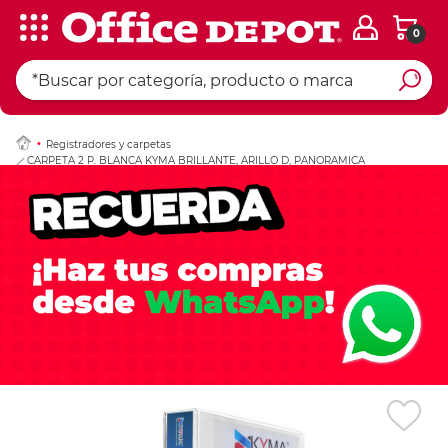
0
Ingresar Codigo Pos
Registradores y carpetas
CARPETA 2 P. BLANCA KYMA BRILLANTE, ARILLO D, PANORAMICA